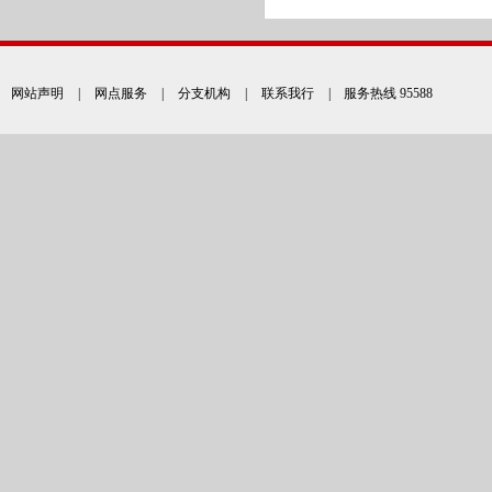
网站声明
|
网点服务
|
分支机构
|
联系我行
| 服务热线 95588