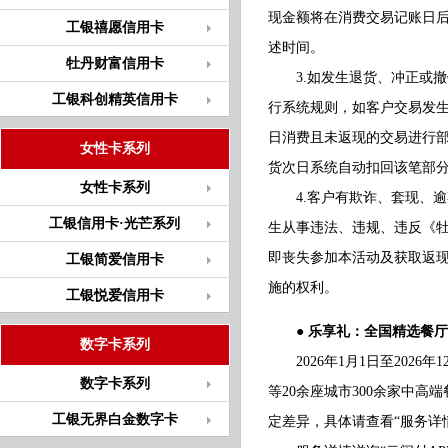
现金额将在消费交易记账日
工银禧愿信用卡
述时间。
牡丹财富信用卡
3.如发生退货、冲正或撤
工银科创精英信用卡
行系统规则，如客户交易发
日消费且未返现的交易进行
女性卡系列
货次日系统自动扣回该笔部
女性卡系列
4.客户有欺诈、套现、逾
工银信用卡·光芒系列
生从事违法、违规、违反《
即丧失参加本活动及获取返
工银简爱信用卡
施的权利。
工银悦爱信用卡
● 乐享礼：全国精选餐
数字卡系列
2026年1月1日至2026
数字卡系列
等20余座城市300余家中
工银无界白金数字卡
定差异，具体请查看“服务详