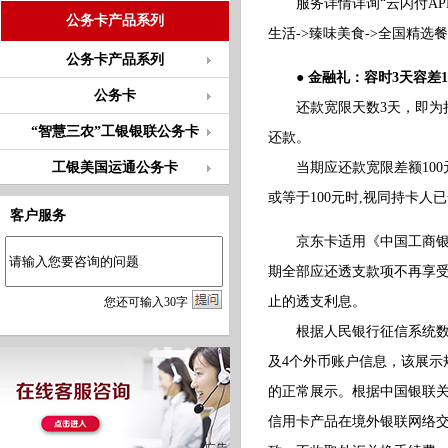
服务详情详询“云闪付APP-
公务卡产品系列
生活->臻味美食->全国精选
公务卡产品系列
● 金融礼：容时3天容差1
公务卡
还款宽限天数3天，即为持卡
“智慧三农”工银银联公务卡
还款。
工银美国运通公务卡
当期应还款宽限差额100
或等于100元时,视同持卡人
客户服务
京东卡适用《中国工商银行
期全部应还透支款项不再享
止的透支利息。
您
还
可输入
30
字
根据人民银行征信系统数据
及4个外币账户信息，该展
的正常展示。根据中国银联关
信用卡产品在境外银联网络交