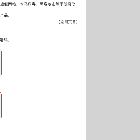
过虚假网站、木马病毒、黑客攻击等手段窃取
本产品。
[
返回页首
]
活码。