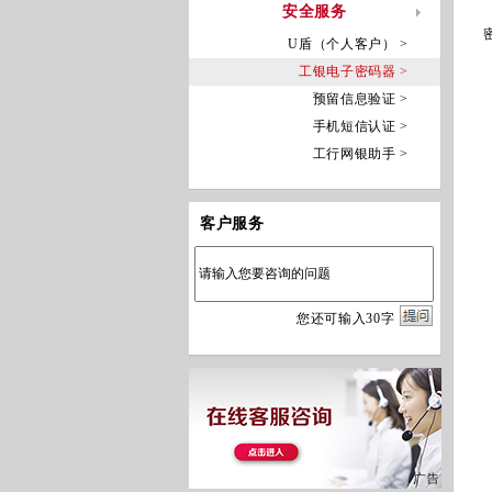
安全服务
U盾（个人客户） >
工银电子密码器 >
预留信息验证 >
手机短信认证 >
工行网银助手 >
客户服务
您
还
可输入
30
字