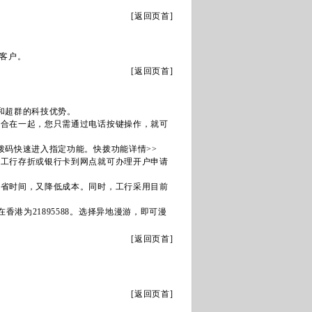
[
返回页首
]
客户。
[
返回页首
]
和超群的科技优势。
结合在一起，您只需通过电话按键操作，就可
拨码快速进入指定功能。
快拨功能详情>>
及工行存折或银行卡到网点就可办理开户申请
节省时间，又降低成本。同时，工行采用目前
港为21895588。选择异地漫游，即可漫
[
返回页首
]
[
返回页首
]