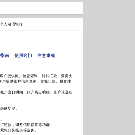
个人电话银行
作指南
使用窍门
注意事项
客户提供账户信息查询、转账汇款、缴费支
为客户提供账户信息查询、转账汇款、投资理
、账户当日明细、账户历史明细、账户未登折
和缴纳功能。
能。
购汇还款，调整信用额度等功能。
户紧急口头挂失等业务。