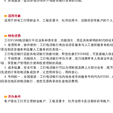
8. 异地漫游：提供异地办理开户地各类银行业务的功能。
适用对象
适用于持有工行理财金卡、工银灵通卡、牡丹信用卡、活期存折等账户的个人
特色优势
工行95588电话银行不仅业务种类丰富，功能强大，而且具有鲜明的时代特征
1. 使用简单，操作便利：工行电话银行将自动语音服务与人工接听服务有机
享受自助语音服务和温馨人工服务的完美统一。
工行电话银行还提供电话银行快拨功能，即您在拨打95588后，可直接输入快
2. 手续简便，功能强大：工行电话银行申办方便，您只须携带本人有效证件
手续，享受账户管理的方便和投资理财的高效。
3. 成本低廉，安全可靠：工行电话银行可以办理柜面及网上大部分业务，既
最先进的计算机电话集成技术，让您用得安心，用得放心。
4. 号码统一，全国漫游：工行电话银行在内地各省市的服务号码均为95588，在香
游回居住地区的电话银行，使您无需再承担长途电话费用。
开办条件
客户需在工行开立理财金账户、工银灵通卡、牡丹信用卡及活期存折等账户。