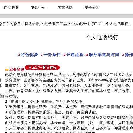
产品服务
下载中心
优惠活动
安全专区
您所在的位置：
网络金融
>
电子银行产品
>
个人电子银行产品
>
个人电话银行
>
个人电话银行
特色优势
开办条件
开通流程
服务渠道与时间
操
业务简述
电话银行是指使用计算机电话集成技术，利用电话自助语音和人工服务方式为
付、投资理财、业务咨询等金融服务的电子银行业务。工行95588电话银行能够
财、缴费支付、外汇交易、异地漫游、信用卡服务、人工服务等一揽子金融业务。
1. 账户信息查询：提供查询各类账户及其卡内子账户的基本信息、账户余额
明细等功能。
2．转账汇款：提供同城转账、异地汇款等功能。
3. 缴费服务：提供电话费、手机费、水电费、燃气费等多种日常费用的查询
4. 投资理财：提供买卖股票、基金、债券、黄金的功能。
5. 外汇交易：提供实时买卖外汇，查询汇率、账户余额及各类交易明细等功
6. 信用卡服务：提供办卡、换卡申请，卡片启用、挂失，账户查询，人民币
7. 人工服务：提供业务咨询、投诉建议、网点信息、新业务介绍，并受理账