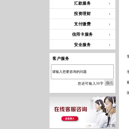
汇款服务
投资理财
支付缴费
信用卡服务
安全服务
客户服务
您
还
可输入
30
字