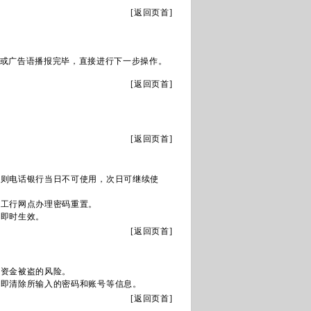
[
返回页首
]
或广告语播报完毕，直接进行下一步操作。
[
返回页首
]
[
返回页首
]
，则电话银行当日不可使用，次日可继续使
到工行网点办理密码重置。
户即时生效。
[
返回页首
]
和资金被盗的风险。
立即清除所输入的密码和账号等信息。
[
返回页首
]