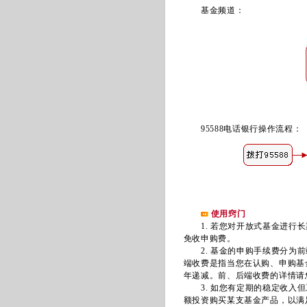
基金频道：
95588电话银行操作流程：
使用窍门
1. 若您对开放式基金进行长
免收申购费。
2. 基金的申购手续费分为前
端收费是指当您在认购、申购基
年递减。前、后端收费的详情请
3. 如您有定期的稳定收入但
额投资购买某支基金产品，以满