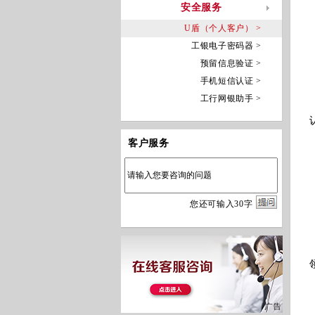
安全服务
U盾（个人客户） >
工银电子密码器 >
预留信息验证 >
手机短信认证 >
工行网银助手 >
客户服务
您
还
可输入
30
字