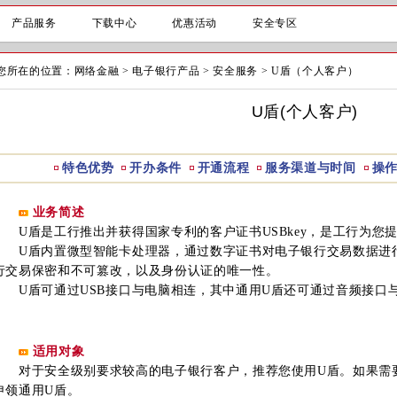
产品服务
下载中心
优惠活动
安全专区
您所在的位置：
网络金融
>
电子银行产品
>
安全服务
>
U盾（个人客户）
U盾(个人客户)
特色优势
开办条件
开通流程
服务渠道与时间
操
业务简述
U盾是工行推出并获得国家专利的客户证书USBkey，是工行为您
U盾内置微型智能卡处理器，通过数字证书对电子银行交易数据进
行交易保密和不可篡改，以及身份认证的唯一性。
U盾可通过USB接口与电脑相连，其中通用U盾还可通过音频接口
适用对象
对于安全级别要求较高的电子银行客户，推荐您使用U盾。如果需要
申领通用U盾。