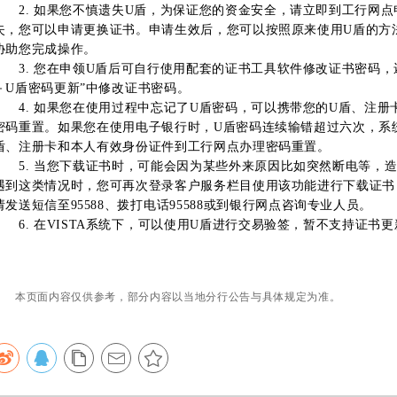
2. 如果您不慎遗失U盾，为保证您的资金安全，请立即到工行网点
失，您可以申请更换证书。申请生效后，您可以按照原来使用U盾的方
协助您完成操作。
3. 您在申领U盾后可自行使用配套的证书工具软件修改证书密码，
－U盾密码更新”中修改证书密码。
4. 如果您在使用过程中忘记了U盾密码，可以携带您的U盾、注册
密码重置。如果您在使用电子银行时，U盾密码连续输错超过六次，系
盾、注册卡和本人有效身份证件到工行网点办理密码重置。
5. 当您下载证书时，可能会因为某些外来原因比如突然断电等，造
遇到这类情况时，您可再次登录客户服务栏目使用该功能进行下载证书
请发送短信至95588、拨打电话95588或到银行网点咨询专业人员。
6. 在VISTA系统下，可以使用U盾进行交易验签，暂不支持证书
本页面内容仅供参考，部分内容以当地分行公告与具体规定为准
。