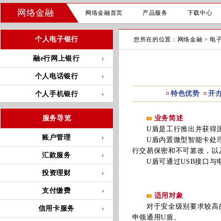
网络金融
网络金融首页
产品服务
下载中心
个人电子银行
您所在的位置：
网络金融
>
电
融e行网上银行
个人电话银行
特色优势
开
个人手机银行
服务导览
业务简述
U盾是工行推出并获得国家
账户管理
U盾内置微型智能卡处理
行交易保密和不可篡改，以
汇款服务
U盾可通过USB接口与电
投资理财
支付缴费
适用对象
对于安全级别要求较高的
信用卡服务
申领通用U盾。