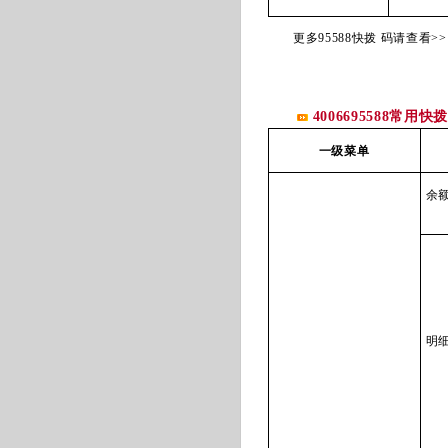
更多95588快拨 码请查看>>
4006695588常用快
一级菜单
余
明