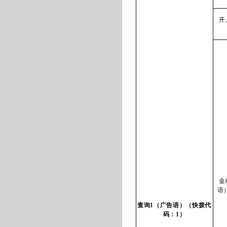
开
金
语
查询1（广告语）（快拨代
码：1）