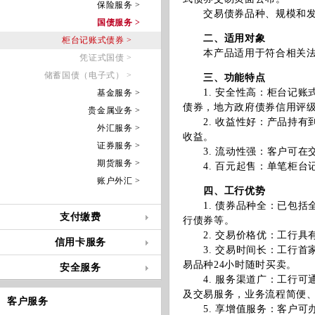
保险服务 >
交易债券品种、规模和发行
国债服务 >
二、适用对象
柜台记账式债券 >
本产品适用于符合相关法律
凭证式国债 >
储蓄国债（电子式） >
三、功能特点
1. 安全性高：柜台记账
基金服务 >
债券，地方政府债券信用评级
贵金属业务 >
2. 收益性好：产品持有
外汇服务 >
收益。
证券服务 >
3. 流动性强：客户可在
期货服务 >
4. 百元起售：单笔柜台记
账户外汇 >
四、工行优势
1. 债券品种全：已包括
支付缴费
行债券等。
2. 交易价格优：工行具
信用卡服务
3. 交易时间长：工行首家
易品种24小时随时买卖。
安全服务
4. 服务渠道广：工行可
及交易服务，业务流程简便
客户服务
5. 享增值服务：客户可