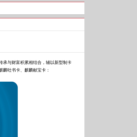
传承与财富积累相结合，辅以新型制卡
麒麟吐书卡、麒麟献宝卡：