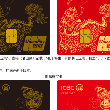
书”。古籍《名山藏》记载：“孔子将生，有麒麟吐玉书于阙里”，该卡
色、红底色两个版本。
麒麟献宝卡