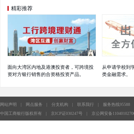
精彩推荐
面向大湾区内地及港澳投资者，可跨境投
从申请学校到
资对方银行销售的合资格投资产品。
类金融需求。
网站声明
|
网点服务
|
分支机构
|
联系我行
|
服务热线95588
中国工商银行版权所有
|
京ICP证030247号
|
京公网安备1104010270