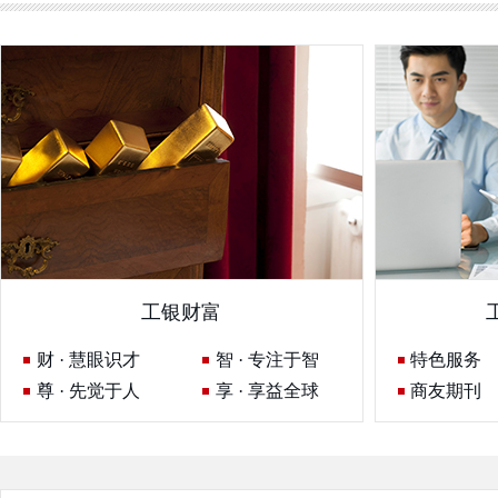
工银财富
财 · 慧眼识才
智 · 专注于智
特色服务
尊 · 先觉于人
享 · 享益全球
商友期刊