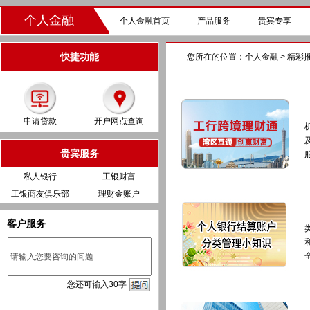
个人金融
个人金融首页
产品服务
贵宾专享
快捷功能
您所在的位置：
个人金融
> 精彩
申请贷款
开户网点查询
贵宾服务
私人银行
工银财富
工银商友俱乐部
理财金账户
客户服务
您
还
可输入
30
字