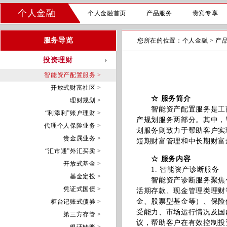
个人金融
个人金融首页
产品服务
贵宾专享
服务导览
您所在的位置：
个人金融
>
产
投资理财
智能资产配置服务 >
开放式财富社区 >
☆ 服务简介
理财规划 >
智能资产配置服务是工商
“利添利”账户理财 >
产规划服务两部分。其中，
代理个人保险业务 >
划服务则致力于帮助客户实
贵金属业务 >
短期财富管理和中长期财富
“汇市通”外汇买卖 >
☆ 服务内容
开放式基金 >
1. 智能资产诊断服务
基金定投 >
智能资产诊断服务聚焦个
凭证式国债 >
活期存款、现金管理类理财
金、股票型基金等）、保险
柜台记账式债券 >
受能力、市场运行情况及国
第三方存管 >
议，帮助客户在有效控制投