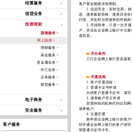
结算服务
客户资金规模没有限制。
2. 信息齐全，实时交易，操
信贷业务
息、债券最新价格、债券历史价
行情，并实时办理债券的申购和
投资理财
3. 手续简单，只需一次开通
户，并且在企业网上银行中注册
国债服务 >
债买卖。
网上国债 >
理财服务 >
开办条件
基金服务 >
工行企业网上银行普及版客
贵金属业务 >
外汇业务 >
开通流程
证券服务 >
1. 客户开通流程：
期货服务 >
2. 普通卡证书申请
办理客户普通卡证书，填写《
3. 债券账户开立申请
电子商务
您需持组织机构代码证到网点
债券账户。
安全服务
4. 注册开通
新申请企业网上银行的客户填写
客户服务
经开通企业网上银行的客户填写
明普通卡证书卡号。