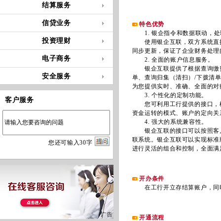
结算服务
信贷业务
特色优势
1. 银企指令和数据联动，处
投资理财
使用银企互联，双方系统直接
同步更新，保证了企业财务处理
电子商务
2. 全面的账户信息服务。
银企互联提供了根据查询缴费
安全服务
单、查询归集（清扫）/下拨清
为您提供实时、准确、全面的对
3. 个性化的定制功能。
客户服务
您可利用工行提供的接口，根
资金运转的模式、账户的定向关
4. 强大的系统兼容性。
银企互联的接口可以按照客户需
联系统。银企互联可以实现标准
您
还
可输入
30
字
进行灵活的组合和控制，全面满
开办条件
在工行开立存结算账户，同时
开通流程