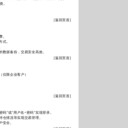
类。
[
返回页首
]
费。
方式。
。
的数据备份，交易安全高效。
[
返回页首
]
（仅限企业客户）
[
返回页首
]
码”或“用户名+密码”实现登录。
持仓情况等实现交易管理。
户安全。