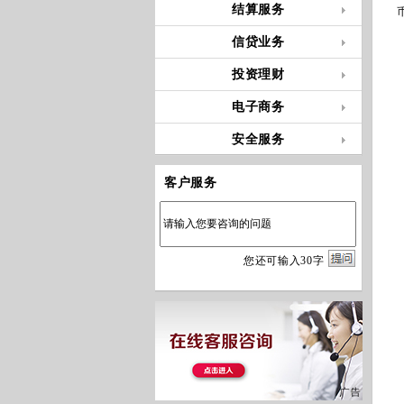
结算服务
信贷业务
投资理财
电子商务
安全服务
客户服务
您
还
可输入
30
字