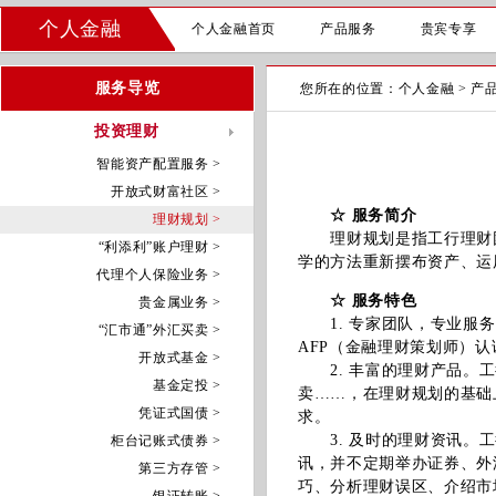
个人金融
个人金融首页
产品服务
贵宾专享
服务导览
您所在的位置：
个人金融
>
产
投资理财
智能资产配置服务 >
开放式财富社区 >
☆ 服务简介
理财规划 >
理财规划是指工行理财团
“利添利”账户理财 >
学的方法重新摆布资产、运
代理个人保险业务 >
☆ 服务特色
贵金属业务 >
1. 专家团队，专业服务
“汇市通”外汇买卖 >
AFP（金融理财策划师）
开放式基金 >
2. 丰富的理财产品。工
基金定投 >
卖……，在理财规划的基础
凭证式国债 >
求。
3. 及时的理财资讯。工
柜台记账式债券 >
讯，并不定期举办证券、外
第三方存管 >
巧、分析理财误区、介绍市