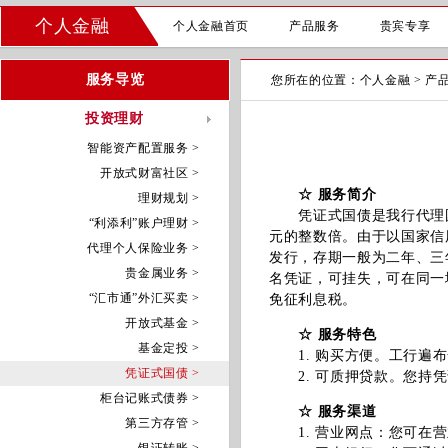
个人金融
个人金融首页
产品服务
贵宾专享
服务导览
您所在的位置：
个人金融
>
产
投资理财
智能资产配置服务 >
开放式财富社区 >
☆ 服务简介
理财规划 >
凭证式国债是我行代理国
“利添利”账户理财 >
元的整数倍。由于以国家信
代理个人保险业务 >
发行，存期一般为二年、三
贵金属业务 >
名凭证，可挂失，可在同一
“汇市通”外汇买卖 >
免征利息税。
开放式基金 >
☆ 服务特色
基金定投 >
1. 购买方便。工行遍布
凭证式国债 >
2. 可质押贷款。您持凭
柜台记账式债券 >
☆ 服务渠道
第三方存管 >
1. 营业网点：您可在营