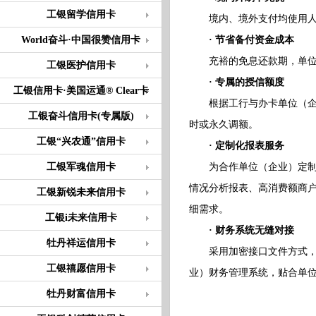
工银留学信用卡
境内、境外支付均使用人民
World奋斗·中国很赞信用卡
· 节省备付资金成本
充裕的免息还款期，单位（
工银医护信用卡
· 专属的授信额度
工银信用卡·美国运通® Clear卡
根据工行与办卡单位（企业
工银奋斗信用卡(专属版)
时或永久调额。
工银“兴农通”信用卡
· 定制化报表服务
工银军魂信用卡
为合作单位（企业）定制特
情况分析报表、高消费额商
工银新锐未来信用卡
细需求。
工银i未来信用卡
· 财务系统无缝对接
牡丹祥运信用卡
采用加密接口文件方式，公
工银禧愿信用卡
业）财务管理系统，贴合单
牡丹财富信用卡