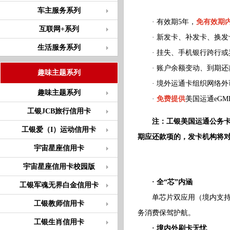
车主服务系列
· 有效期5年，
免有效期
互联网+系列
· 新发卡、补发卡、换发
生活服务系列
· 挂失、手机银行跨行或
· 账户余额变动、到期还
趣味主题系列
· 境外运通卡组织网络外
趣味主题系列
·
免费提供
美国运通eGMI
工银JCB旅行信用卡
注：工银美国运通公务卡适
工银爱（I）运动信用卡
期应还款项的，发卡机构将
宇宙星座信用卡
宇宙星座信用卡校园版
· 全“芯”内涵
工银军魂无界白金信用卡
单芯片双应用（境内支持插
工银教师信用卡
务消费保驾护航。
工银生肖信用卡
· 境内外刷卡无忧