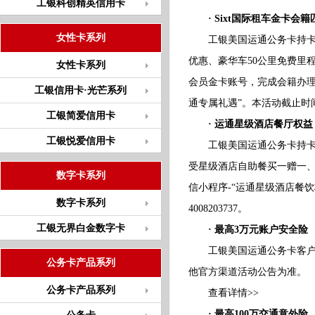
工银科创精英信用卡
· Sixt国际租车金卡会籍
女性卡系列
工银美国运通公务卡持卡人匹
优惠、豪华车50公里免费里程
女性卡系列
会员金卡账号，完成会籍办理及
工银信用卡·光芒系列
通专属礼遇”。本活动截止时间为
工银简爱信用卡
· 运通星级酒店餐厅权益
工银悦爱信用卡
工银美国运通公务卡持卡人
受星级酒店自助餐买一赠一、
数字卡系列
信小程序-“运通星级酒店餐饮
数字卡系列
4008203737。
工银无界白金数字卡
· 最高3万元账户安全险
工银美国运通公务卡客户消
公务卡产品系列
他官方渠道活动公告为准。
公务卡产品系列
查看详情>>
· 最高100万交通意外险