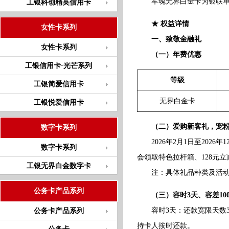
军魂无界白金卡为银联单标识
工银科创精英信用卡
★ 权益详情
女性卡系列
一、致敬金融礼
女性卡系列
（一）年费优惠
工银信用卡·光芒系列
等级
工银简爱信用卡
无界白金卡
工银悦爱信用卡
（二）爱购新客礼，宠
数字卡系列
2026年2月1日至2026
数字卡系列
会领取特色拉杆箱、128元
工银无界白金数字卡
注：具体礼品种类及活动细则
公务卡产品系列
（三）容时3天、容差10
容时3天：还款宽限天数3天
公务卡产品系列
持卡人按时还款。