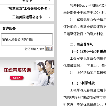
公务卡
容差100元：当期应还款宽
“智慧三农”工银银联公务卡
未还部分小于或等于100元
工银美国运通公务卡
注：军魂无界白金卡适用《
还款项的，当期全部应还透
客户服务
日起至还款日止的透支利息
二、白金尊享礼
您
还
可输入
30
字
（一）12306平台5折乘
工银军魂无界白金信用卡持卡
优惠最高30元，下限1元。每
注：上述活动采用每日资金池
（二）5折乘地铁
工银军魂无界白金信用卡持卡
“地铁乘车码”乘坐指定城市
折优惠，单笔优惠最高3元。